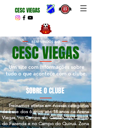
CESC VIEGAS
BEM-VINDOS AO
CESC VIEGAS
Um site com informações sobre
tudo o que acontece com o clube.
SOBRE O CLUBE
Treinamos atletas em nossas categorias
de base dos 6 anos aos 18 anos na Arena
Viegas, no Campo do Cantão, no Campo
do Fazenda e no Campo do Quiruá. Zona